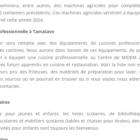
cheminera, entre autres, des machines agricoles pour compléte
 containers précédents. Ces machines agricoles serviront à équipe
el cette année 2024.
ofessionnelle à Tamatave
er sera remplie avec des équipements de cuisines professio
s cantines. Nous aurons donc besoin de ces équipements, de pr
ont à équiper une cuisine professionnelle au Centre de MIDEM
es futurs apprentis en cuisine et restauration. Voici la liste non 
eurs pro, des friteuses, des matériels de préparation pour laver,
s sources oú on pourrait en trouver ou si vous voulez nous aider
 contacter.
aires
s pour jeunes et enfants, les livres scolaires, de biblioth
scolaires et mobiliers scolaires (tables et chaises pour écoles), de
tivités pour enfants sont toujours les bienvenus.
ties